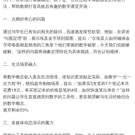
法，帮助教师打造高效且有趣的数学课堂开场：
一、点燃好奇心的问题
通过与学生已有知识相关的疑问，迅速激发探究欲望。例如，在讲述
“勾股定理”前，展示埃及金字塔剖面图，提出：“古埃及人如何确保金
字塔每面都是精准的三角形？他们掌握的数学秘密，今天我们也能够
破解。”这样的问题将抽象定理转化为具体挑战，符合认知规律。
二、生活场景融入
将数学概念嵌入真实生活情境，使知识更加贴近实际。如教学“一元一
次方程”时，模拟超市购物场景，提出：“如果买3支笔和1个笔记本共
花费18元，单买笔记本的价格是笔的4倍，如何快速算出单价？”这样
的问题让学生直观感受到数学的工具性，更容易理解与生活经验结合
的数学概念。
展开剩余53%
三、多媒体动态演示的魔力