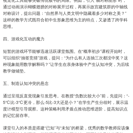
视觉化工具能够突破传统板书的局限。例如，引入“轴对称图形”时，
通过动画演示蝴蝶翅膀的对称展开过程，再展示故宫建筑群的中轴线
对称设计，提出问题：“自然界与人类文明中隐藏着多少对称之美？”
这样的教学方式既符合初中生形象思维为主的特点，又渗透了跨学科
思维。
四、游戏化互动的魔力
短暂的游戏环节能够迅速活跃课堂氛围。在“概率初步”课程开始时，
可以组织“抽签竞猜”游戏，提问：“为什么有人连抽三次都没中奖？这
种现象能用数学解释吗？”让学生在亲身体验中产生认知冲突，为后续
教学做铺垫。
五、制造认知冲突的悬念
通过呈现反直觉现象引发思考。在教授“负数比较大小”前，先提问：“-
5℃比-3℃更冷，那么-5比-3大还是小？”在学生产生分歧时，展示温
度计模型引导观察。这种策略利用矛盾点推动思维进阶，提高知识点
的记忆留存率。
课堂引入的本质是搭建“已知”与“未知”的桥梁，优秀的数学教师应该像