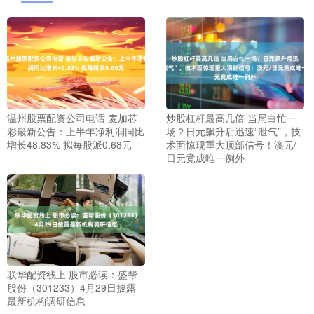
温州股票配资公司电话 麦加芯
炒股杠杆最高几倍 当局白忙一
彩最新公告：上半年净利润同比
场？日元飙升后迅速“泄气”，技
增长48.83% 拟每股派0.68元
术面惊现重大顶部信号！澳元/
日元竟成唯一例外
联华配资线上 股市必读：盛帮
股份（301233）4月29日披露
最新机构调研信息