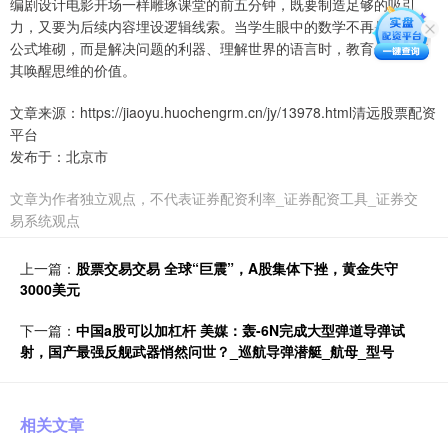
编剧设计电影开场一样雕琢课堂的前五分钟，既要制造足够的吸引
力，又要为后续内容埋设逻辑线索。当学生眼中的数学不再是枯燥的
公式堆砌，而是解决问题的利器、理解世界的语言时，教育便实现了
其唤醒思维的价值。
文章来源：https://jiaoyu.huochengrm.cn/jy/13978.html清远股票配资
平台
发布于：北京市
文章为作者独立观点，不代表证券配资利率_证券配资工具_证券交
易系统观点
上一篇：
股票交易交易 全球“巨震”，A股集体下挫，黄金失守
3000美元
下一篇：
中国a股可以加杠杆 美媒：轰-6N完成大型弹道导弹试
射，国产最强反舰武器悄然问世？_巡航导弹潜艇_航母_型号
相关文章