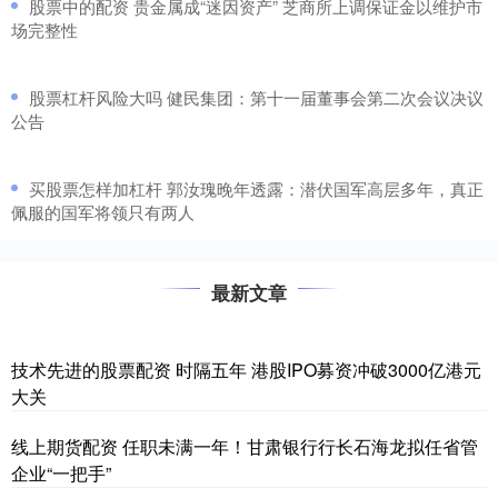
​股票中的配资 贵金属成“迷因资产” 芝商所上调保证金以维护市
场完整性
​股票杠杆风险大吗 健民集团：第十一届董事会第二次会议决议
公告
​买股票怎样加杠杆 郭汝瑰晚年透露：潜伏国军高层多年，真正
佩服的国军将领只有两人
最新文章
技术先进的股票配资 时隔五年 港股IPO募资冲破3000亿港元
大关
线上期货配资 任职未满一年！甘肃银行行长石海龙拟任省管
企业“一把手”