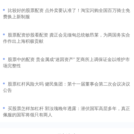
​比较好的股票配资 点外卖要认准了！淘宝闪购全国百万骑士免
费换上新制服
​股票配资炒股看配资 龚正会见缅甸总统敏昂莱，为两国务实合
作作出上海积极贡献
​股票中的配资 贵金属成“迷因资产” 芝商所上调保证金以维护市
场完整性
​股票杠杆风险大吗 健民集团：第十一届董事会第二次会议决议
公告
​买股票怎样加杠杆 郭汝瑰晚年透露：潜伏国军高层多年，真正
佩服的国军将领只有两人