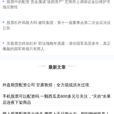
​股票中的配资 贵金属成“迷因资产” 芝商所上调保证金以维护市
场完整性
​股票杠杆风险大吗 健民集团：第十一届董事会第二次会议决议
公告
​买股票怎样加杠杆 郭汝瑰晚年透露：潜伏国军高层多年，真正
佩服的国军将领只有两人
最新文章
外盘期货配资公司 甘肃敦煌：全力迎战洪水过境
手机股票可以配资吗 一颗西瓜卖600多元引关注，“天价”水果
店连夜下架商品
网上股票配资平台排名 携带上千只萤火虫，想到柳州贩卖！